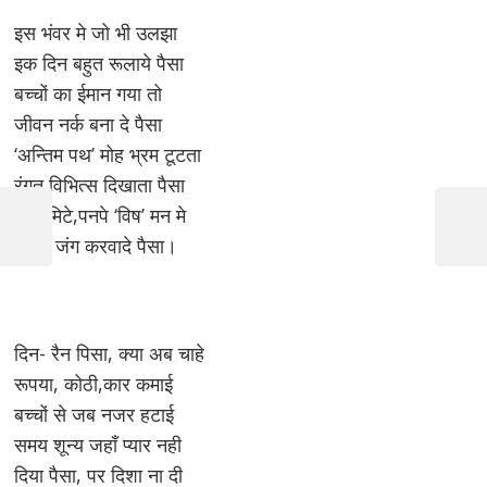
इस भंवर मे जो भी उलझा
इक दिन बहुत रूलाये पैसा
बच्चों का ईमान गया तो
जीवन नर्क बना दे पैसा
‘अन्तिम पथ’ मोह भ्रम टूटता
रंगत विभित्स दिखाता पैसा
Post
प्रेम मिटे,पनपे ‘विष’ मन मे
navigation
Previous
Next
घर मे जंग करवादे पैसा।
Post
Post
दिन- रैन पिसा, क्या अब चाहे
रूपया, कोठी,कार कमाई
बच्चों से जब नजर हटाई
समय शून्य जहाँ प्यार नही
दिया पैसा, पर दिशा ना दी