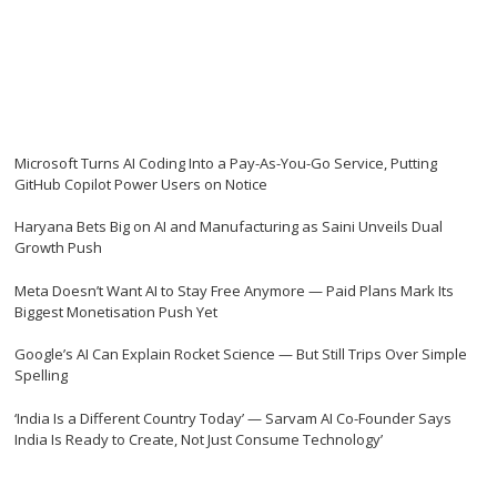
Microsoft Turns AI Coding Into a Pay-As-You-Go Service, Putting
GitHub Copilot Power Users on Notice
Haryana Bets Big on AI and Manufacturing as Saini Unveils Dual
Growth Push
Meta Doesn’t Want AI to Stay Free Anymore — Paid Plans Mark Its
Biggest Monetisation Push Yet
Google’s AI Can Explain Rocket Science — But Still Trips Over Simple
Spelling
‘India Is a Different Country Today’ — Sarvam AI Co-Founder Says
India Is Ready to Create, Not Just Consume Technology’