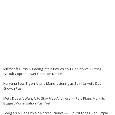
Microsoft Turns AI Coding Into a Pay-As-You-Go Service, Putting
GitHub Copilot Power Users on Notice
Haryana Bets Big on AI and Manufacturing as Saini Unveils Dual
Growth Push
Meta Doesn’t Want AI to Stay Free Anymore — Paid Plans Mark Its
Biggest Monetisation Push Yet
Google’s AI Can Explain Rocket Science — But Still Trips Over Simple