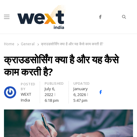
Searc
Menu
WEXT India
AI News & Insights for Decision Makers
Home
General
क्राउडसोर्सिंग क्या है और यह कैसे काम करती है?
क्राउडसोर्सिंग क्या है और यह कैसे
काम करती है?
PUBLISHED
UPDATED
Author
POSTED
July 6,
January
BY
Facebook
Whatsapp
X
WEXT
2022
6, 2026
(Twitte
India
6:18 pm
5:47 pm