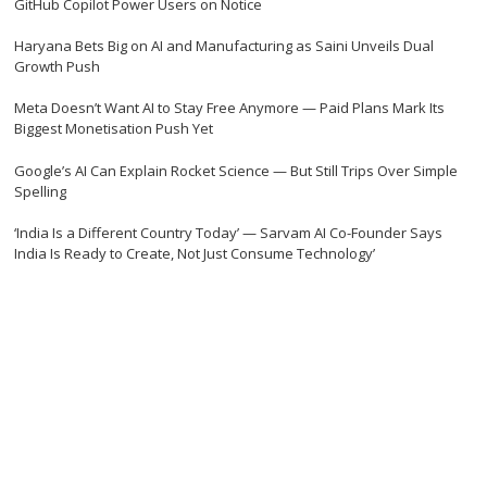
GitHub Copilot Power Users on Notice
Haryana Bets Big on AI and Manufacturing as Saini Unveils Dual
Growth Push
Meta Doesn’t Want AI to Stay Free Anymore — Paid Plans Mark Its
Biggest Monetisation Push Yet
Google’s AI Can Explain Rocket Science — But Still Trips Over Simple
Spelling
‘India Is a Different Country Today’ — Sarvam AI Co-Founder Says
India Is Ready to Create, Not Just Consume Technology’